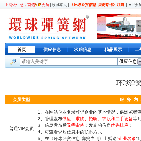
上网做生意，首选
会员
|
收藏本页
|
《环球经贸信息-弹簧专刊》订阅
|
VIP会
首页
供应信息
求购信息
精品展示
二
环球弹
会员类型
服 务 内
1、在网站企业名录登记企业的基本情况，供浏览者
2、管理发布
供应、求购、招聘、求职和二手设备
等
3、信息发布后
无需审核
；发布的信息
优先排序
；
普通VIP会员
4、可查看求购信息中的联系方式
；
5、在《环球经贸信息
-弹簧专刊》
上赠送
“
企业名录
”