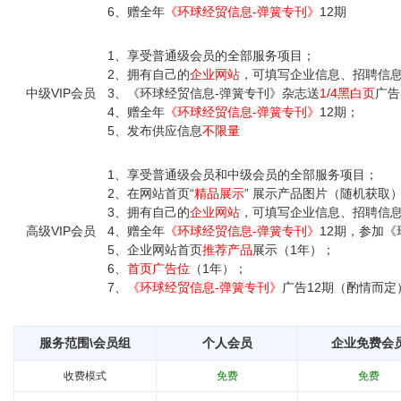
6、赠全年
《环球经贸信息
-弹簧专刊》
12期
1、享受普通级会员的全部服务项目；
2、拥有自己的
企业网站
，可填写企业信息、招聘信
中级VIP会员
3、《环球经贸信息
-弹簧专刊》
杂志送
1/4黑白页
广告
4、赠全年
《环球经贸信息
-弹簧专刊》
12期；
5、发布供应信息
不限量
1、享受普通级会员和中级会员的全部服务项目；
2、在网站首页
“
精品展示
” 展示产品图片（随机获取
3、拥有自己的
企业网站
，可填写企业信息、招聘信
高级VIP会员
4、赠全年
《环球经贸信息
-弹簧专刊
》
12期，参加
5、企业网站首页
推荐产品
展示（
1年）；
6、
首页广告位
（
1年）；
7、
《环球经贸信息-弹簧专刊》
广告12期（酌情而定
服务范围\会员组
个人会员
企业免费会
收费模式
免费
免费